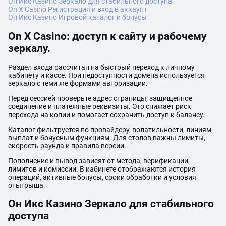
Он Икс Казино Зеркало для стабильного доступа
On X Casino Регистрация и вход в аккаунт
Он Икс Казино Игровой каталог и бонусы
On X Casino: доступ к сайту и рабочему
зеркалу.
Раздел входа рассчитан на быстрый переход к личному
кабинету и кассе. При недоступности домена используется
зеркало с теми же формами авторизации.
Перед сессией проверьте адрес страницы, защищенное
соединение и платежные реквизиты. Это снижает риск
перехода на копии и помогает сохранить доступ к балансу.
Каталог фильтруется по провайдеру, волатильности, линиям
выплат и бонусным функциям. Для столов важны лимиты,
скорость раунда и правила версии.
Пополнение и вывод зависят от метода, верификации,
лимитов и комиссии. В кабинете отображаются история
операций, активные бонусы, сроки обработки и условия
отыгрыша.
Он Икс Казино Зеркало для стабильного
доступа