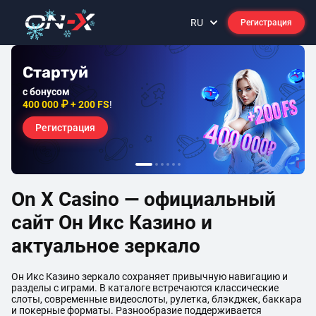
RU
Регистрация
Стартуй
с бонусом
400 000 ₽ + 200 FS
!
Регистрация
On X Casino — официальный
сайт Он Икс Казино и
актуальное зеркало
Он Икс Казино зеркало сохраняет привычную навигацию и
разделы с играми. В каталоге встречаются классические
слоты, современные видеослоты, рулетка, блэкджек, баккара
и покерные форматы. Разнообразие поддерживается