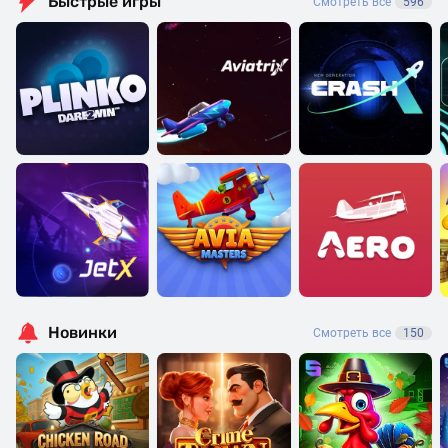
Быстрые игры
Cмотреть все
596
Новинки
Смотреть все
150